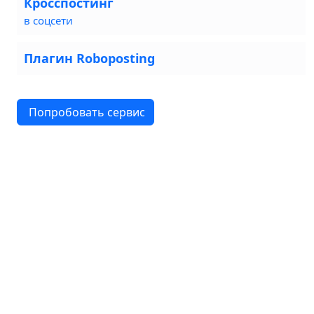
Кросспостинг
в соцсети
Плагин Roboposting
Попробовать сервис