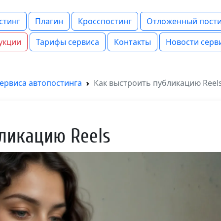
стинг
Плагин
Кросспостинг
Отложенный пости
укции
Тарифы сервиса
Контакты
Новости серв
сервиса автопостинга
Как выстроить публикацию Reel
ликацию Reels