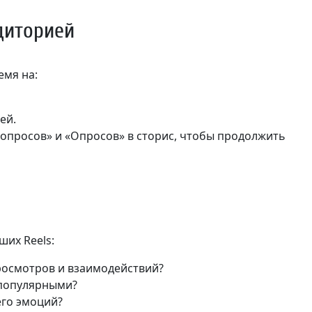
диторией
емя на:
ей.
опросов» и «Опросов» в сторис, чтобы продолжить
ших Reels:
росмотров и взаимодействий?
 популярными?
его эмоций?