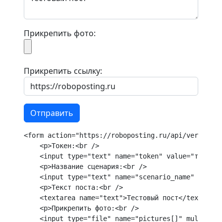
Прикрепить фото:
Прикрепить ссылку:
<form action="https://roboposting.ru/api/ver01" me
    <p>Токен:<br />

    <input type="text" name="token" value="токен">
    <p>Название сценария:<br />

    <input type="text" name="scenario_name" value=
    <p>Текст поста:<br />

    <textarea name="text">Тестовый пост</textarea>
    <p>Прикрепить фото:<br />

    <input type="file" name="pictures[]" multiple=