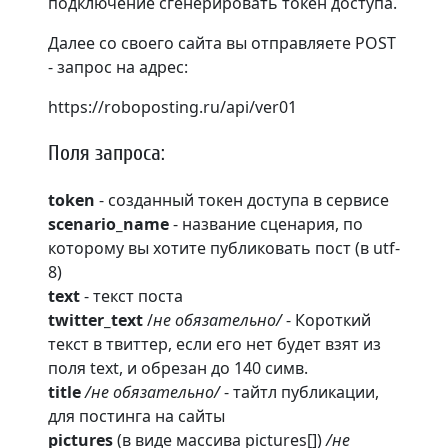
подключение сгенерировать токен доступа.
Далее со своего сайта вы отправляете POST
- запрос на адрес:
https://roboposting.ru/api/ver01
Поля запроса:
token
- созданный токен доступа в сервисе
scenario_name
- название сценария, по
которому вы хотите публиковать пост (в utf-
8)
text
- текст поста
twitter_text
/
не обязательно/
- Короткий
текст в твиттер, если его нет будет взят из
поля text, и обрезан до 140 симв.
title
/не обязательно/
- тайтл публикации,
для постинга на сайты
pictures
(в виде массива pictures[])
/не