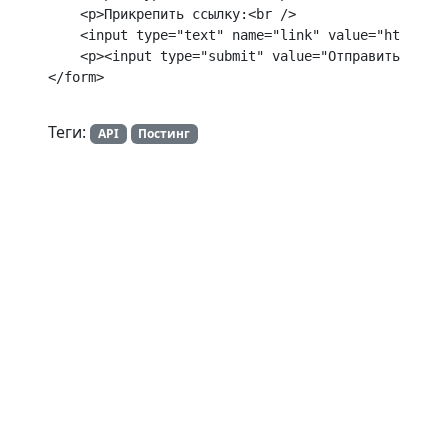
    <p>Прикрепить ссылку:<br />

    <input type="text" name="link" value="https://
    <p><input type="submit" value="Отправить"></p>

</form>
Теги:
API
Постинг