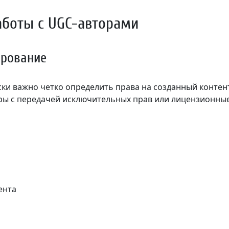
аботы с UGC-авторами
ирование
ки важно четко определить права на созданный контент
ры с передачей исключительных прав или лицензионны
ента