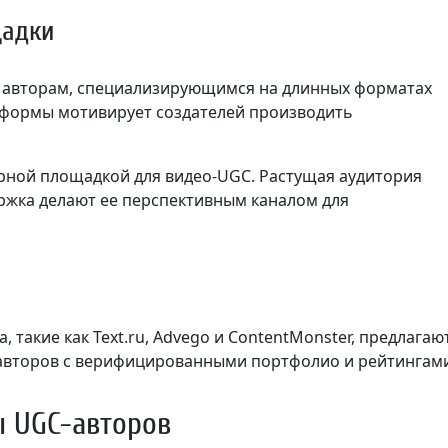
щадки
к авторам, специализирующимся на длинных форматах
тформы мотивирует создателей производить
рной площадкой для видео-UGC. Растущая аудитория
ржка делают ее перспективным каналом для
такие как Text.ru, Advego и ContentMonster, предлагаю
 авторов с верифицированными портфолио и рейтингам
ы UGC-авторов