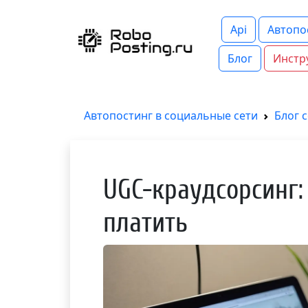
Api
Автопо
Блог
Инстр
Автопостинг в социальные сети
Блог 
UGC-краудсорсинг: 
платить