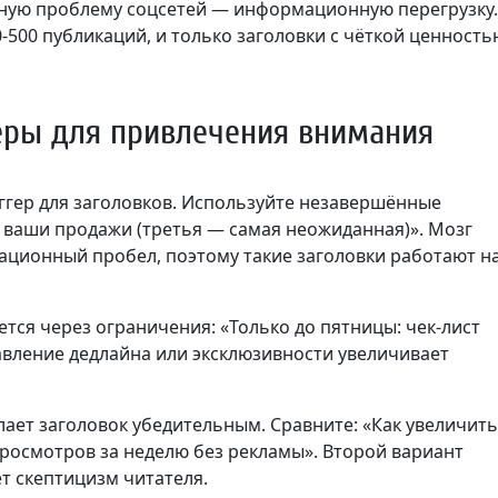
ную проблему соцсетей — информационную перегрузку.
-500 публикаций, и только заголовки с чёткой ценность
еры для привлечения внимания
ер для заголовков. Используйте незавершённые
 ваши продажи (третья — самая неожиданная)». Мозг
ационный пробел, поэтому такие заголовки работают н
тся через ограничения: «Только до пятницы: чек-лист
бавление дедлайна или эксклюзивности увеличивает
ает заголовок убедительным. Сравните: «Как увеличить
просмотров за неделю без рекламы». Второй вариант
т скептицизм читателя.