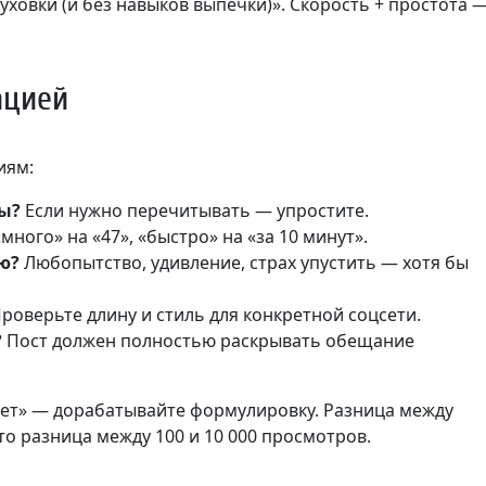
 духовки (и без навыков выпечки)». Скорость + простота 
ацией
иям:
ды?
Если нужно перечитывать — упростите.
ного» на «47», «быстро» на «за 10 минут».
ю?
Любопытство, удивление, страх упустить — хотя бы
роверьте длину и стиль для конкретной соцсети.
?
Пост должен полностью раскрывать обещание
«нет» — дорабатывайте формулировку. Разница между
о разница между 100 и 10 000 просмотров.