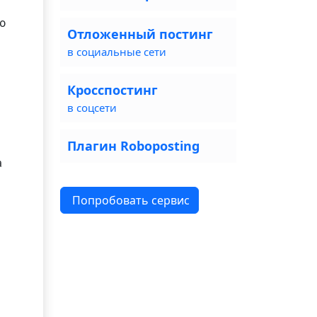
ю
Отложенный постинг
в социальные сети
Кросспостинг
в соцсети
Плагин Roboposting
а
Попробовать сервис