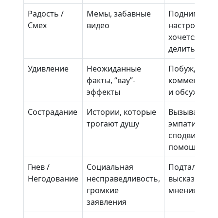
Радость /
Мемы, забавные
Поднимают
Смех
видео
настроение,
хочется
делиться
Удивление
Неожиданные
Побуждает
факты, “вау”-
комментиро
эффекты
и обсуждать
Сострадание
Истории, которые
Вызывают
трогают душу
эмпатию,
сподвигают 
помощь
Гнев /
Социальная
Подталкивае
Негодование
несправедливость,
высказыван
громкие
мнения
заявления