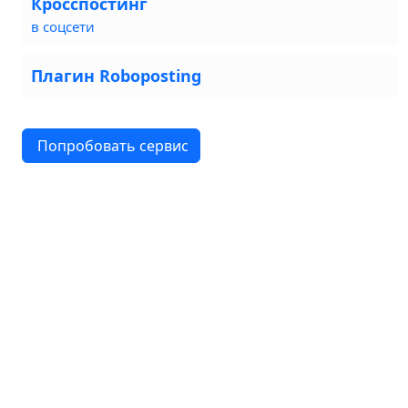
Кросспостинг
в соцсети
Плагин Roboposting
Попробовать сервис