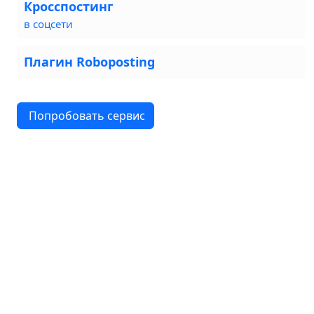
Кросспостинг
в соцсети
Плагин Roboposting
Попробовать сервис