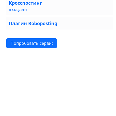
Кросспостинг
в соцсети
Плагин Roboposting
Попробовать сервис