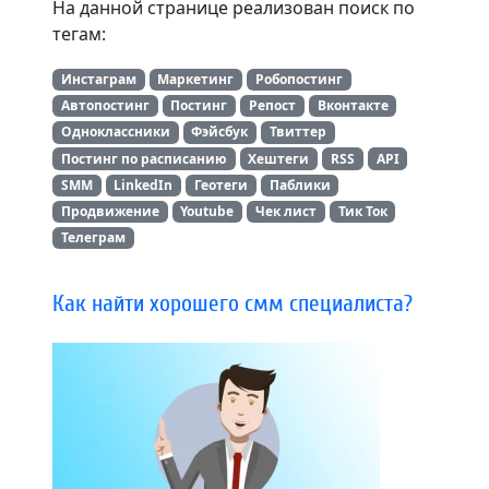
На данной странице реализован поиск по
тегам:
Инстаграм
Маркетинг
Робопостинг
Автопостинг
Постинг
Репост
Вконтакте
Одноклассники
Фэйсбук
Твиттер
Постинг по расписанию
Хештеги
RSS
API
SMM
LinkedIn
Геотеги
Паблики
Продвижение
Youtube
Чек лист
Тик Ток
Телеграм
Как найти хорошего смм специалиста?