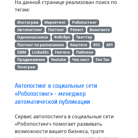
На данной странице реализован поиск по
тегам:
Инстаграм
Маркетинг
Робопостинг
Автопостинг
Постинг
Репост
Вконтакте
Одноклассники
Фэйсбук
Твиттер
Постинг по расписанию
Хештеги
RSS
API
SMM
LinkedIn
Геотеги
Паблики
Продвижение
Youtube
Чек лист
Тик Ток
Телеграм
Автопостинг в социальные сети
«Робопостинг» - менеджер
автоматической публикации
Сервис автопостинга в социальные сети
«Робопостинг» помогает развивать
возможности вашего бизнеса, тратя