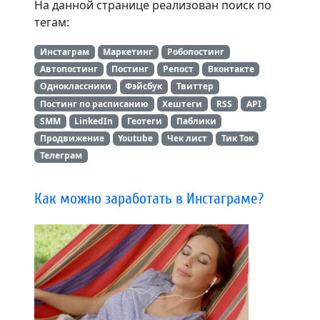
На данной странице реализован поиск по
тегам:
Инстаграм
Маркетинг
Робопостинг
Автопостинг
Постинг
Репост
Вконтакте
Одноклассники
Фэйсбук
Твиттер
Постинг по расписанию
Хештеги
RSS
API
SMM
LinkedIn
Геотеги
Паблики
Продвижение
Youtube
Чек лист
Тик Ток
Телеграм
Как можно заработать в Инстаграме?