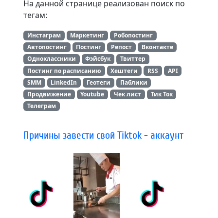
На данной странице реализован поиск по
тегам:
Инстаграм
Маркетинг
Робопостинг
Автопостинг
Постинг
Репост
Вконтакте
Одноклассники
Фэйсбук
Твиттер
Постинг по расписанию
Хештеги
RSS
API
SMM
LinkedIn
Геотеги
Паблики
Продвижение
Youtube
Чек лист
Тик Ток
Телеграм
Причины завести свой Tiktok - аккаунт